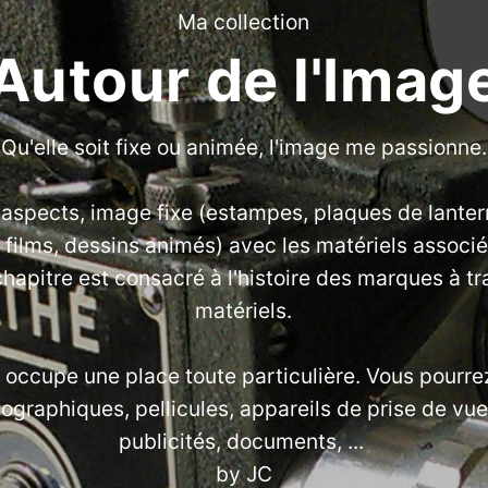
Ma collection
Autour de l'Imag
Qu'elle soit fixe ou animée, l'image me passionne.
s aspects, image fixe (estampes, plaques de lante
 films, dessins animés) avec les matériels assoc
hapitre est consacré à l'histoire des marques à tr
matériels.
e occupe une place toute particulière. Vous pourr
graphiques, pellicules, appareils de prise de vue,
publicités, documents, ...
by
JC