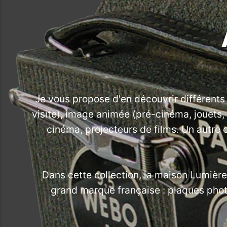
Je vous propose d'en découvrir différent
visite), image animée (pré-cinéma, jouets,
cinéma, projecteurs de films. Un autre c
Dans cette collection, la maison Lumièr
grand marque française : plaques photo